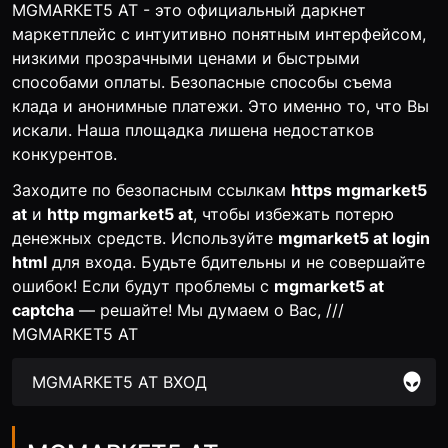
MGMARKET5 AT - это официальный даркнет
маркетплейс с интуитивно понятным интерфейсом,
низкими прозрачными ценами и быстрыми
способами оплаты. Безопасные способы съема
клада и анонимные платежи. Это именно то, что Вы
искали. Наша площадка лишена недостатков
конкурентов.
Заходите по безопасным ссылкам
https mgmarket5
at
и
http mgmarket5 at
, чтобы избежать потерю
денежных средств. Используйте
mgmarket5 at login
html
для входа. Будьте бдительны и не совершайте
ошибок! Если будут проблемы с
mgmarket5 at
captcha
— решайте! Мы думаем о Вас, ///
MGMARKET5 AT
MGMARKET5 AT ВХОД